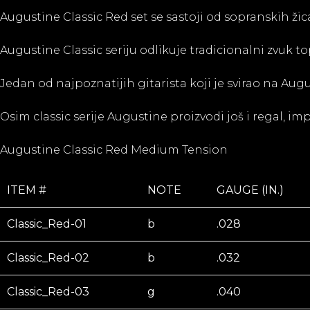
Augustine Classic Red set se sastoji od sopranskih ži
Augustine Classic seriju odlikuje tradicionalni zvuk t
Jedan od najpoznatijih gitarista koji je svirao na Au
Osim classic serije Augustine proizvodi još i regal, 
Augustine
Classic Red Medium Tension
ITEM #
NOTE
GAUGE (IN.)
Classic_Red-01
b
.028
Classic_Red-02
b
.032
Classic_Red-03
g
.040