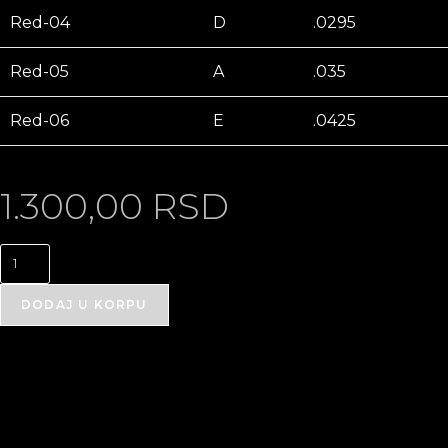
Red-04
D
.0295
Red-05
A
.035
Red-06
E
.0425
1.300,00
RSD
DODAJ U KORPU