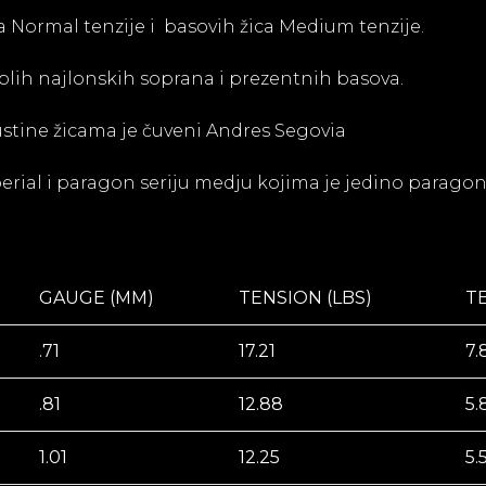
ca Normal tenzije i basovih žica Medium tenzije.
oplih najlonskih soprana i prezentnih basova.
gustine žicama je čuveni Andres Segovia
imperial i paragon seriju medju kojima je jedino parag
GAUGE (MM)
TENSION (LBS)
T
.71
17.21
7.
.81
12.88
5.
1.01
12.25
5.