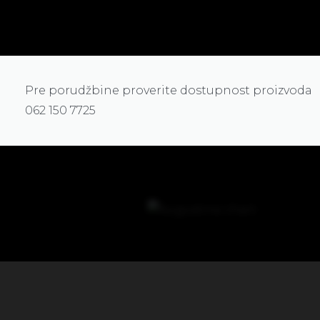
Pre porudžbine proverite dostupnost proizvoda
062 150 7725