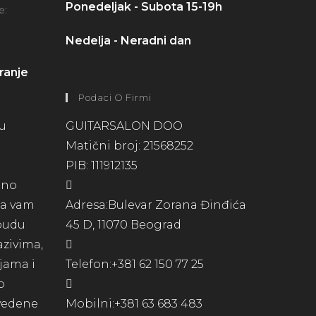
Ponedeljak - Subota 15-19h
e:
Nedelja - Neradni dan
ranje
Podaci O Firmi
su
GUITARSALON DOO
Matični broj: 21568252
PIB: 111912135
lno
 da vam
Adresa:
Bulevar Zorana Đinđića
 budu
45 D, 11070 Beograd
azivima,
ijama i
Telefon:
+381 62 150 77 25
o
avedene
Mobilni:
+381 63 683 483