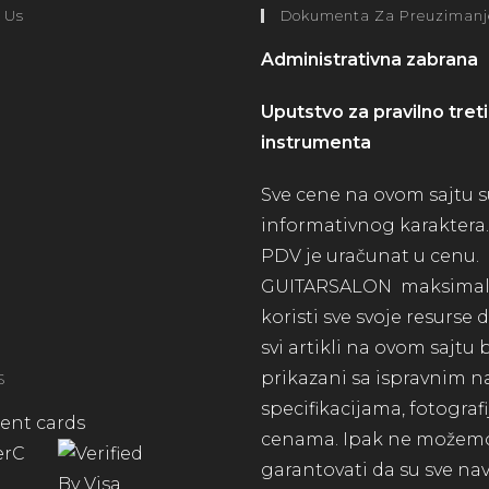
 Us
Dokumenta Za Preuzimanj
Administrativna zabrana
Uputstvo za pravilno treti
instrumenta
Sve cene na ovom sajtu 
informativnog karaktera.
PDV je uračunat u cenu.
GUITARSALON maksima
koristi sve svoje resurse
svi artikli na ovom sajtu
prikazani sa ispravnim n
S
specifikacijama, fotograf
cenama. Ipak ne možem
garantovati da su sve n