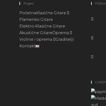
Pages
Follow
Početna
Klasične Gitare
Flamenko Gitare
Elektro-Klasične Gitare
Akustične Gitare
Oprema
Violine i oprema
Graditelji
Kontakt
CARD