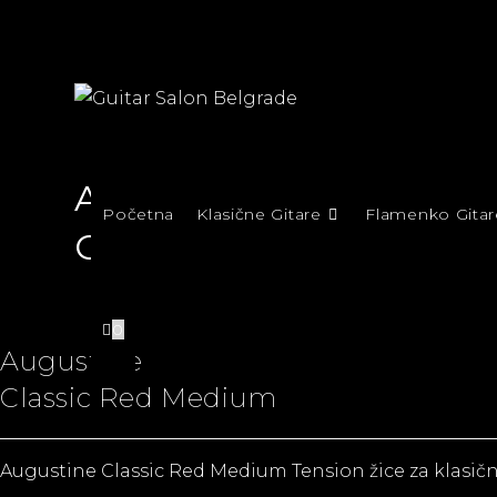
Augustine
Početna
Klasične Gitare
Flamenko Gitar
Classic Red Medium
0
Augustine
Classic Red Medium
Augustine Classic Red Medium Tension
žice za klasič