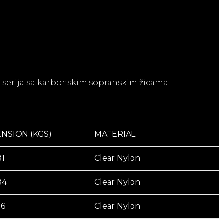
on serija sa karbonskim sopranskim žicama.
ENSION (KGS)
MATERIAL
81
Clear Nylon
84
Clear Nylon
56
Clear Nylon