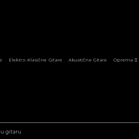
e
Elektro-Klasične Gitare
Akustične Gitare
Oprema
nu gitaru