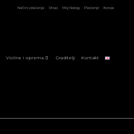
Načini plaćanja
Shop
Moj Nalog
Plaćanje
Korpa
Violine i oprema
Graditelji
Kontakt