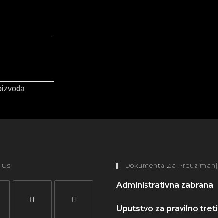
oizvoda
 Us
Dokumenta Za Preuzimanj
Administrativna zabrana
Uputstvo za pravilno treti