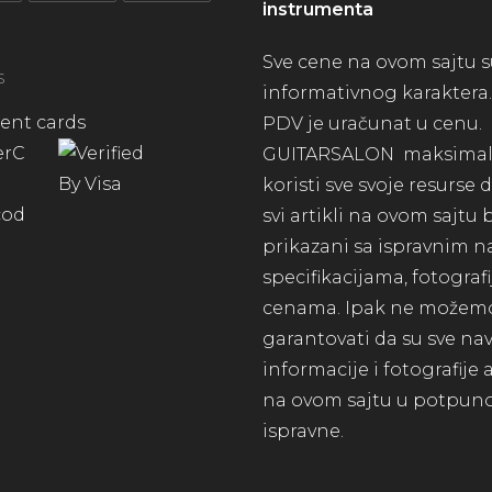
instrumenta
Sve cene na ovom sajtu 
S
informativnog karaktera.
PDV je uračunat u cenu.
GUITARSALON maksima
koristi sve svoje resurse
svi artikli na ovom sajtu
prikazani sa ispravnim n
specifikacijama, fotograf
cenama. Ipak ne možem
garantovati da su sve n
informacije i fotografije 
na ovom sajtu u potpuno
ispravne.