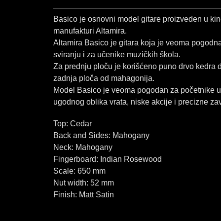
Basico je osnovni model gitare proizveden u ki
manufakturi Altamira.
Altamira Basico je gitara koja je veoma pogodn
sviranju i za učenike muzičkih škola.
Za prednju ploču je korišćeno puno drvo kedra d
zadnja ploča od mahagonija.
Model Basico je veoma pogodan za početnike u
ugodnog oblika vrata, niske akcije i precizne za
Top: Cedar
Back and Sides: Mahogany
Neck: Mahogany
Fingerboard: Indian Rosewood
Scale: 650 mm
Nut width: 52 mm
Finish: Matt Satin