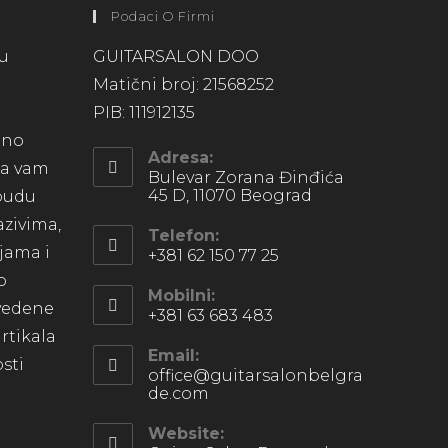
Podaci O Firmi
su
GUITARSALON DOO
Matični broj: 21568252
PIB: 111912135
lno
Adresa:
 da vam
Bulevar Zorana Đinđića
45 D, 11070 Beograd
 budu
azivima,
Telefon:
ijama i
+381 62 150 77 25
o
Mobilni:
avedene
+381 63 683 483
artikala
Email:
sti
office@guitarsalonbelgra
de.com
Website: