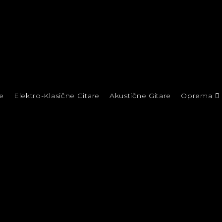
e
Elektro-Klasične Gitare
Akustične Gitare
Oprema