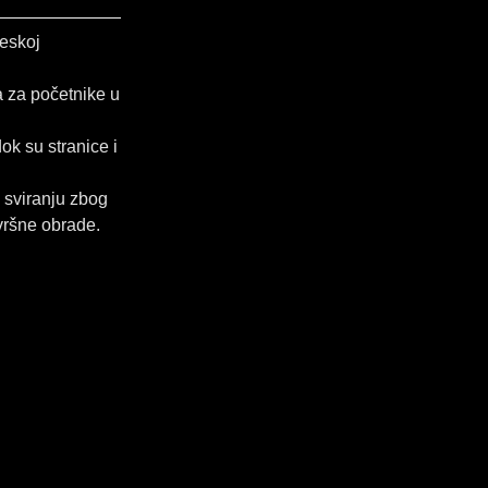
neskoj
a za početnike u
ok su stranice i
 sviranju zbog
vršne obrade.