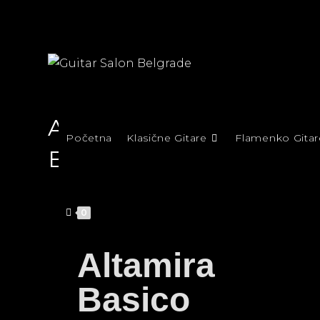
Altamira
Početna
Klasične Gitare
Flamenko Gitar
Basico
0
Altamira
Basico