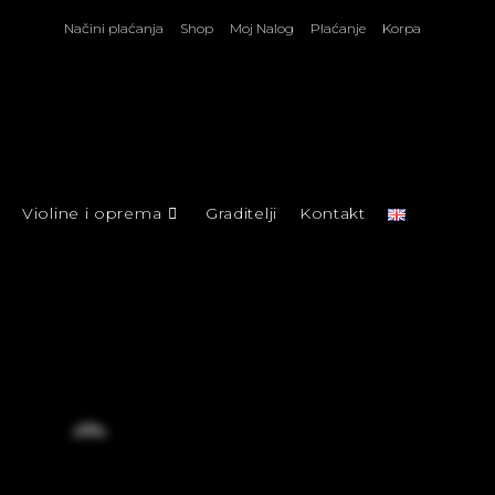
Načini plaćanja
Shop
Moj Nalog
Plaćanje
Korpa
Violine i oprema
Graditelji
Kontakt