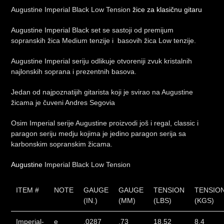
Augustine Imperial Black Low Tension
žice za klasičnu gitaru
Augustine Imperial Black set se sastoji od premijum
sopranskih žica Medium tenzije i basovih žica Low tenzije.
Augustine Imperial seriju odlikuje otvoreniji zvuk kristalnih
najlonskih soprana i prezentnih basova.
Jedan od najpoznatijih gitarista koji je svirao na Augustine
žicama je čuveni Andres Segovia
Osim Imperial serije Augustine proizvodi još i regal, classic i
paragon seriju medju kojima je jedino paragon serija sa
karbonskim sopranskim žicama.
Augustine
Imperial Black Low Tension
ITEM #
NOTE
GAUGE
GAUGE
TENSION
TENSIO
(IN.)
(MM)
(LBS)
(KGS)
Imperial-
e
.0287
.73
18.52
8.4