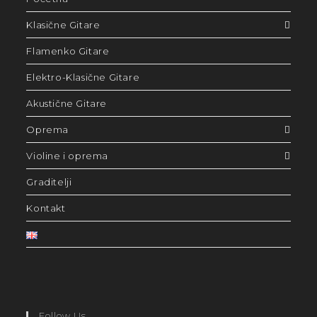
Klasične Gitare
Flamenko Gitare
Elektro-Klasične Gitare
Akustične Gitare
Oprema
Violine i oprema
Graditelji
Kontakt
Follow Us