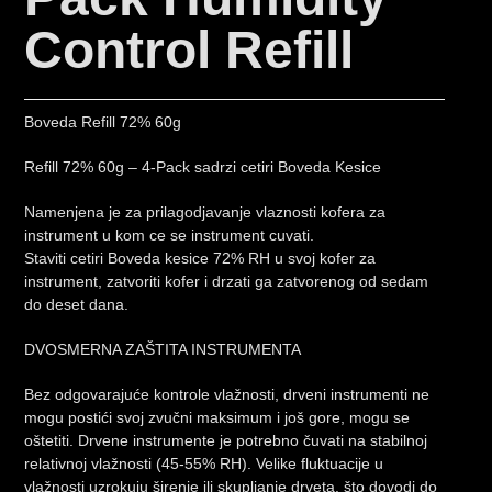
Control Refill
Boveda Refill 72% 60g
Refill 72% 60g – 4-Pack sadrzi cetiri Boveda Kesice
Namenjena je za prilagodjavanje vlaznosti kofera za
instrument u kom ce se instrument cuvati.
Staviti cetiri Boveda kesice 72% RH u svoj kofer za
instrument, zatvoriti kofer i drzati ga zatvorenog od sedam
do deset dana.
DVOSMERNA ZAŠTITA INSTRUMENTA
Bez odgovarajuće kontrole vlažnosti, drveni instrumenti ne
mogu postići svoj zvučni maksimum i još gore, mogu se
oštetiti. Drvene instrumente je potrebno čuvati na stabilnoj
relativnoj vlažnosti (45-55% RH). Velike fluktuacije u
vlažnosti uzrokuju širenje ili skupljanje drveta, što dovodi do