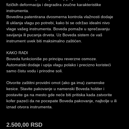
fizičkih deformacija i degradira zvučne karakteristike
instrumenta.
Bovedina patentirana dvosmerna kontrola vlažnosti dodaje
ili uklanja vlagu po potrebi, kako bi se održao idealni nivo
vlage vašeg instrumenta. Boveda pomaže u sprečavanju
savijanja ili pucanja drveta. Uz Boveda sistem će vaš
instrument uvek biti maksimalno zaštićen.
KAKO RADI
Boveda funkcioniše po principu reverzne osmoze.
Automatski dodaje i upija vlagu polako i precizno koristeći
samo čistu vodu i prirodne soli.
Otvorite zaštitni providni omot (ako ga ima) zamenske
kesice. Stavite pakovanje u namenski Boveda holder i
postavite ga na mesto gde neće biti pritiska kada zatvorite
kofer pazeći da ne pocepate Boveda pakovanje, najbolje u ili
iznad otvora instrumenta.
2.500,00
RSD