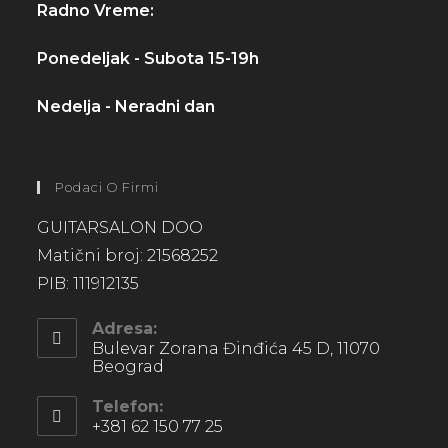
Radno Vreme:
Ponedeljak - Subota 15-19h
Nedelja - Neradni dan
Podaci O Firmi
GUITARSALON DOO
Matični broj: 21568252
PIB: 111912135
Adresa:
Bulevar Zorana Đinđića 45 D, 11070
Beograd
Telefon:
+381 62 150 77 25