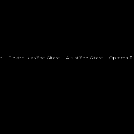
e
Elektro-Klasične Gitare
Akustične Gitare
Oprema