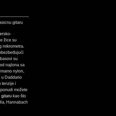
asicnu gitaru
ersko-
e žice su
g mikrometra.
 obezbeđujući
 basovi su
od najlona sa
 imamo nylon,
d u Daddario
tenzije i
j ponudi možete
 gitaru
kao što
ella, Hannabach