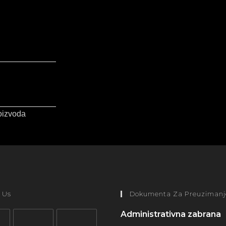
oizvoda
 Us
Dokumenta Za Preuzimanj
Administrativna zabrana