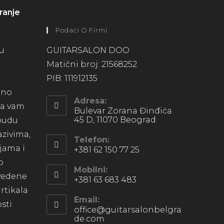
ranje
Podaci O Firmi
su
GUITARSALON DOO
Matični broj: 21568252
PIB: 111912135
lno
Adresa:
 da vam
Bulevar Zorana Đinđića
45 D, 11070 Beograd
 budu
azivima,
Telefon:
ijama i
+381 62 150 77 25
o
Mobilni:
avedene
+381 63 683 483
artikala
Email:
sti
office@guitarsalonbelgra
de.com