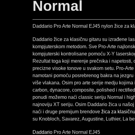
Normal
Daddario Pro Arte Normal EJ45 nylon žice za kl
Daddario žice za klasičnu gitaru su izrađene las
kompjuterskom metodom. Sve Pro-Arte najlonsk
kompjuterski kontrolisane pomoću X-Y lasersko
Rezultat toga koji merenje prečnika i napetosti,
precizne visoke tonove u svakom setu. Pro-Arte
namotani pomoću posrebrenog bakra na jezgru 
više vlakana. Osim pro arte serije medju kojima
carbon, dynacore, composite, polished i rectifie
ponudi možemo naći classic seriju Normal i high 
najnoviju XT seriju. Osim Daddario žica u našo
naći i druge premijum brendove
žica za klasičnu
su Knobloch, Savarez, Augustine, Luthier, La b
Daddario
Pro Arte Normal EJ45