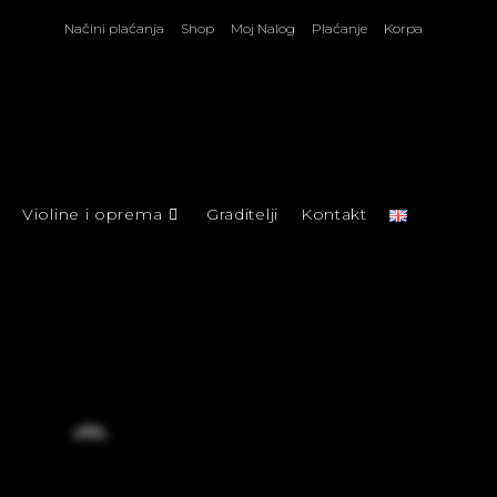
Načini plaćanja
Shop
Moj Nalog
Plaćanje
Korpa
Violine i oprema
Graditelji
Kontakt