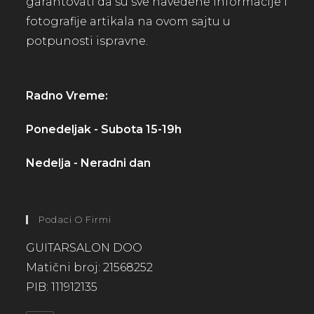
garantovati da su sve navedene informacije i
fotografije artikala na ovom sajtu u
potpunosti ispravne.
Radno Vreme:
Ponedeljak - Subota 15-19h
Nedelja - Neradni dan
Podaci O Firmi
GUITARSALON DOO
Matični broj: 21568252
PIB: 111912135