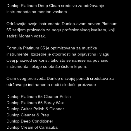
Dunlop
Platinum Deep Clean sredstvo za održavanje
instrumenata sa montan voskom.
Održavajte svoje instrumente Dunlop-ovom novom Platinum
65 serijom proizvoda za negu profesionalnog kvaliteta, koji
sadrži Montan vosak.
Formula Platinum 65 je optimizovana za muzičke
instrumente. Izuzetne je otpornosti na prljavštinu i vlagu.
Ovaj proizvod se koristi tako što se nanese na površinu
instrumenta i blago se obriše čistom krpom.
Osim ovog proizvoda Dunlop u svojoj ponudi
sredstava za
održavanje instrumenta
nudi i sledeće proizvode:
Dunlop Platinum 65 Cleaner Polish
Dunlop Platinum 65 Spray Wax
Dunlop Guitar Polish & Cleaner
Dunlop Cleaner & Prep
Dunlop Deep Conditioner
Dunlop Cream of Carnauba