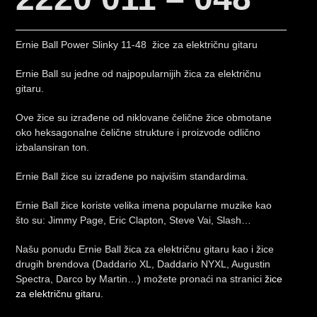
Ernie Ball Power Slinky 11-48 žice za električnu gitaru
Ernie Ball su jedne od najpopularnijih žica za električnu
gitaru.
Ove žice su izrađene od niklovane čelične žice obmotane
oko heksagonalne čelične strukture i proizvode odlično
izbalansiran ton.
Ernie Ball žice su izrađene po najvišim standardima.
Ernie Ball žice koriste velika imena popularne muzike kao
što su: Jimmy Page, Eric Clapton, Steve Vai, Slash…
Našu ponudu Ernie Ball žica za električnu gitaru kao i žice
drugih brendova (Daddario XL, Daddario NYXL, Augustin
Spectra, Darco by Martin…) možete pronaći na stranici
žice
za električnu gitaru.