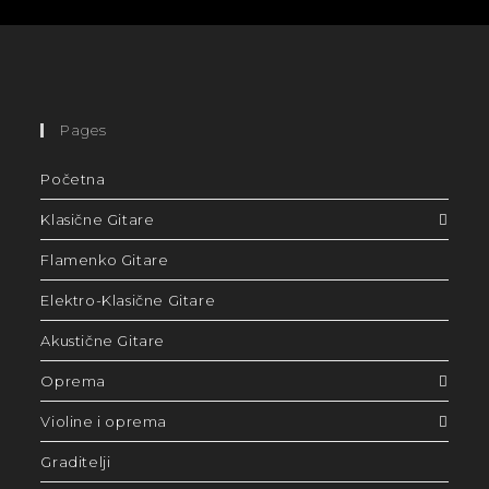
Pages
Početna
Klasične Gitare
Flamenko Gitare
Elektro-Klasične Gitare
Akustične Gitare
Oprema
Violine i oprema
Graditelji