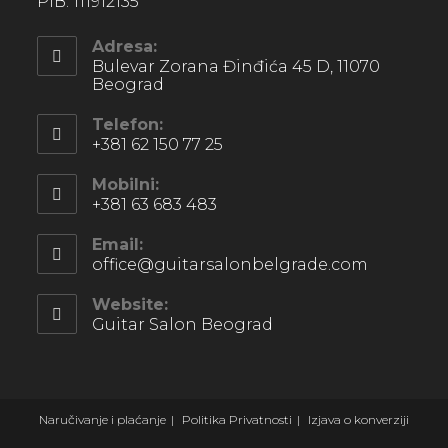
PIB: 111912135
Adresa:
Bulevar Zorana Đinđića 45 D, 11070
Beograd
Telefon:
+381 62 150 77 25
Mobilni:
+381 63 683 483
Email:
office@guitarsalonbelgrade.com
Website:
Guitar Salon Beograd
Naručivanje i plaćanje
Politika Privatnosti
Izjava o konverziji