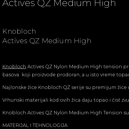
Actives QZ Medium High
Knobloch
Actives QZ Medium High
Knobloch
Actives QZ Nylon Medium High tension preds
basova koji proizvode prodoran, a u isto vreme topao 
Najlonske žice Knobloch QZ serije su premijum žice d
Vrhunski materijali kod ovih žica daju topao i čist
Knobloch Actives QZ Nylon Medium High Tension su sk
MATERIJAL I TEHNOLOGIJA