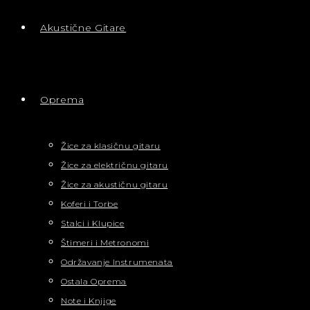
Akustične Gitare
Oprema
Žice za klasičnu gitaru
Žice za električnu gitaru
Žice za akustičnu gitaru
Koferi i Torbe
Stalci i Klupice
Štimeri i Metronomi
Održavanje Instrumenata
Ostala Oprema
Note i Knjige