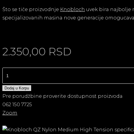
Što se tiče proizvodnje
Knobloch
uvek bira najbolje m
specijalizovanih masina nove generacije omogucava d
2.350,00
RSD
Dodaj u Korpu
Pre porudžbine proverite dostupnost proizvoda
062 150 7725
Zoom