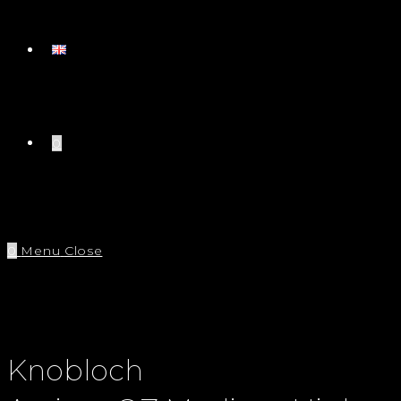
0
0
Menu
Close
Knobloch