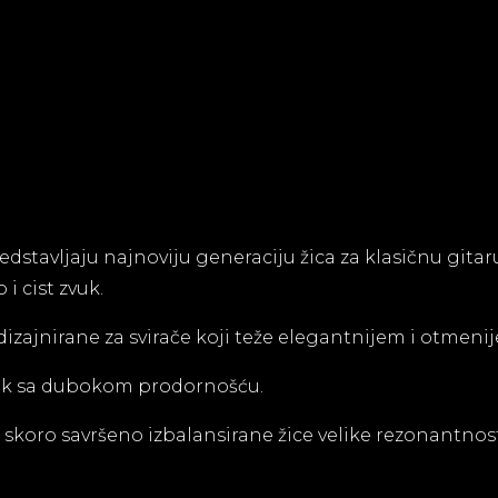
tavljaju najnoviju generaciju žica za klasičnu gitaru
i cist zvuk.
izajnirane za svirače koji teže elegantnijem i otmeni
 zvuk sa dubokom prodornošću.
oro savršeno izbalansirane žice velike rezonantnosti