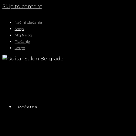
Skip to content
Načini plaćanja
Shop
Moj Nalog
Plaćanje
Korpa
Početna