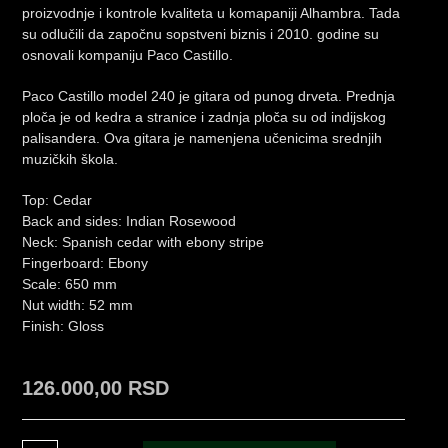
proizvodnje i kontrole kvaliteta u komapaniji Alhambra. Tada
su odlučili da započnu sopstveni biznis i 2010. godine su
osnovali kompaniju Paco Castillo.
Paco Castillo model 240 je gitara od punog drveta. Prednja
ploča je od kedra a stranice i zadnja ploča su od indijskog
palisandera. Ova gitara je namenjena učenicima srednjih
muzičkih škola.
Top: Cedar
Back and sides: Indian Rosewood
Neck: Spanish cedar with ebony stripe
Fingerboard: Ebony
Scale: 650 mm
Nut width: 52 mm
Finish: Gloss
126.000,00
RSD