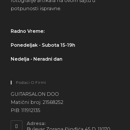
fotografije artikala na ovom sajtu u
potpunosti ispravne.
Radno Vreme:
Ponedeljak - Subota 15-19h
Nedelja - Neradni dan
Podaci O Firmi
GUITARSALON DOO
Matični broj: 21568252
PIB: 111912135
Adresa:
Bulevar Zorana Đinđića 45 D, 11070