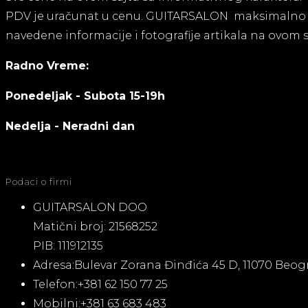
PDV je uračunat u cenu. GUITARSALON maksimalno kori
navedene informacije i fotografije artikala na ovom 
Radno Vreme:
Ponedeljak - Subota 15-19h
Nedelja - Neradni dan
Podaci o firmi
GUITARSALON DOO
Matični broj: 21568252
PIB: 111912135
Adresa:
Bulevar Zorana Đinđića 45 D, 11070 Beog
Telefon:
+381 62 150 77 25
Mobilni:
+381 63 683 483