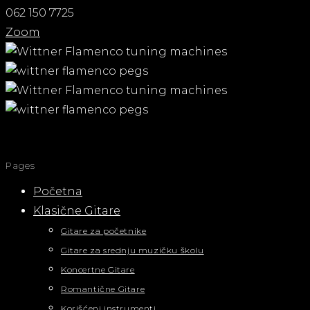
062 150 7725
Zoom
Pages
Početna
Klasične Gitare
Gitare za početnike
Gitare za srednju muzičku školu
Koncertne Gitare
Romantične Gitare
Korišćeni instrumenti