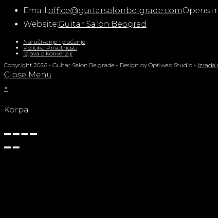
Email:
office@guitarsalonbelgrade.com
Opens in
Website:
Guitar Salon Beograd
Naručivanje i plaćanje
Politika Privatnosti
Izjava o konverziji
Copyright 2026 - Guitar Salon Belgrade - Design by Optiweb Studio -
Izrada 
Close Menu
×
Korpa