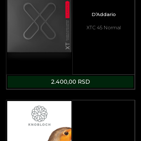
D’Addario
XTC 45 Normal
2.400,00
RSD