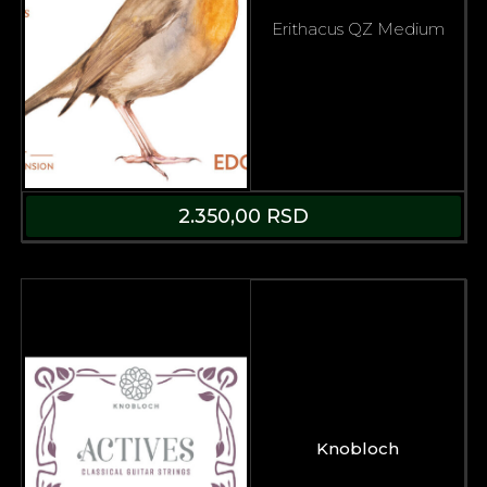
Erithacus QZ Medium
2.350,00
RSD
Knobloch