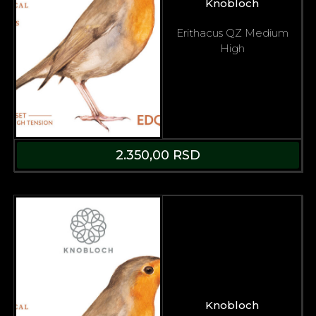
Knobloch
Erithacus QZ Medium
High
2.350,00
RSD
Knobloch