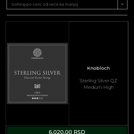
Sortiraj po ceni: od veće ka manjoj
Knobloch
Sterling Silver QZ
Medium High
6.020,00
RSD