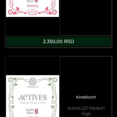
2.350,00
RSD
Knobloch
Actives QZ Medium
High