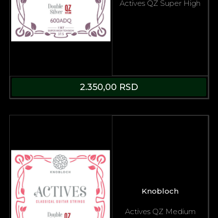
Actives QZ Super High
2.350,00
RSD
Knobloch
Actives QZ Medium