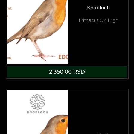
Knobloch
Erithacus QZ High
2.350,00
RSD